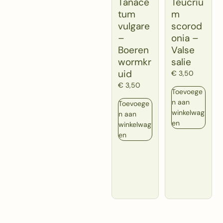
Tanace
Teucriu
tum
m
vulgare
scorod
–
onia –
Boeren
Valse
wormkr
salie
uid
€
3,50
€
3,50
Toevoege
n aan
Toevoege
winkelwag
n aan
en
winkelwag
en