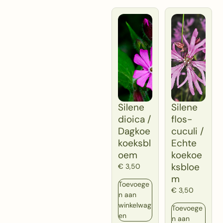
Silene
Silene
dioica /
flos-
Dagkoe
cuculi /
koeksbl
Echte
oem
koekoe
ksbloe
€
3,50
m
Toevoege
€
3,50
n aan
winkelwag
Toevoege
en
n aan