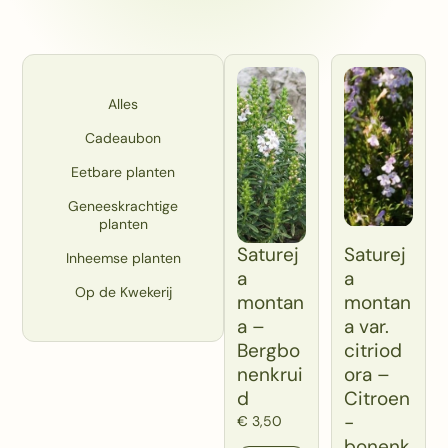
Alles
Cadeaubon
Eetbare planten
Geneeskrachtige
planten
Saturej
Saturej
Inheemse planten
a
a
Op de Kwekerij
montan
montan
a –
a var.
Bergbo
citriod
nenkrui
ora –
d
Citroen
-
€
3,50
bonenk