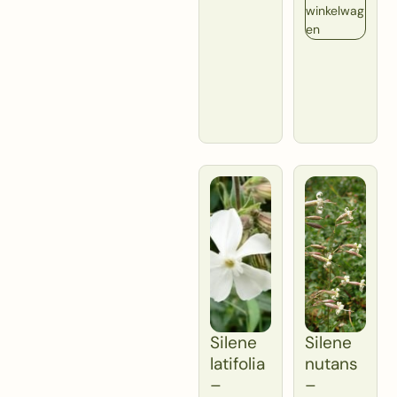
winkelwag
en
Silene
Silene
latifolia
nutans
–
–