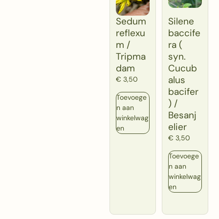
Sedum
Silene
reflexu
baccife
m /
ra (
Tripma
syn.
dam
Cucub
alus
€
3,50
bacifer
Toevoege
) /
n aan
Besanj
winkelwag
elier
en
€
3,50
Toevoege
n aan
winkelwag
en