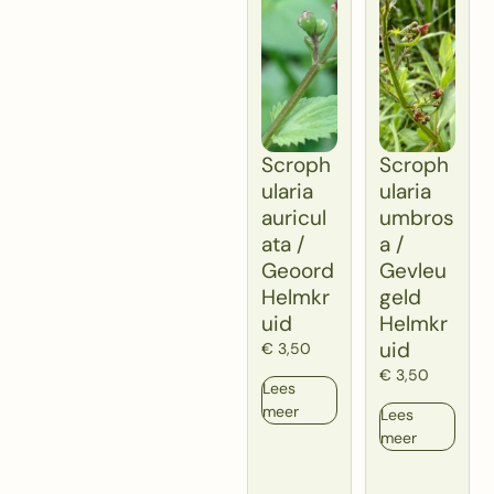
Scroph
Scroph
ularia
ularia
auricul
umbros
ata /
a /
Geoord
Gevleu
Helmkr
geld
uid
Helmkr
uid
€
3,50
€
3,50
Lees
meer
Lees
meer