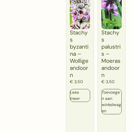
Stachy
Stachy
s
s
byzanti
palustri
na –
s –
Wollige
Moeras
andoor
andoor
n
n
€
3,50
€
3,50
Lees
Toevoege
meer
n aan
winkelwag
en