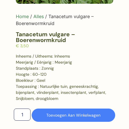
Home
/
Alles
/ Tanacetum vulgare –
Boerenwormkruid
Tanacetum vulgare –
Boerenwormkruid
€
3,50
Inheems / Uitheems: Inheems
Meerjarig / Eénjarig : Meerjarig
Standplaats : Zonnig
Hoogte : 60-120
Bloeikleur : Geel
Toepassing : Natuurlijke tuin, geneeskrachtig,
bijenplant, vlinderplant, insectenplant, verfplant,
Snijbloem, droogbloem
Toevoegen Aan Winkelwagen