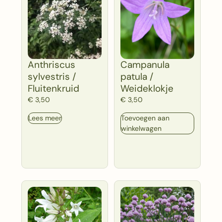
Anthriscus
Campanula
sylvestris /
patula /
Fluitenkruid
Weideklokje
€
3,50
€
3,50
Lees meer
Toevoegen aan
winkelwagen