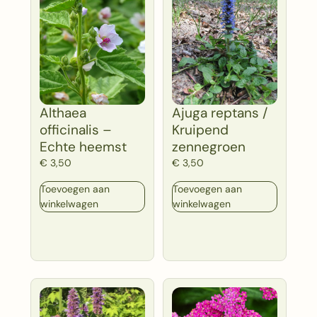
Althaea
Ajuga reptans /
officinalis –
Kruipend
Echte heemst
zennegroen
€
3,50
€
3,50
Toevoegen aan
Toevoegen aan
winkelwagen
winkelwagen