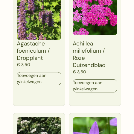
Agastache
Achillea
foeniculum /
millefolium /
Dropplant
Roze
Duizendblad
€
3,50
€
3,50
Toevoegen aan
winkelwagen
Toevoegen aan
winkelwagen