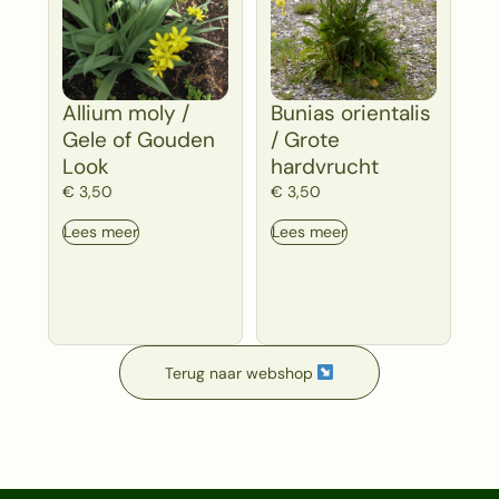
Allium moly /
Bunias orientalis
Gele of Gouden
/ Grote
Look
hardvrucht
€
3,50
€
3,50
Lees meer
Lees meer
Terug naar webshop