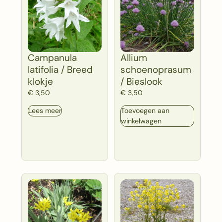
Campanula
Allium
latifolia / Breed
schoenoprasum
klokje
/ Bieslook
€
3,50
€
3,50
Lees meer
Toevoegen aan
winkelwagen