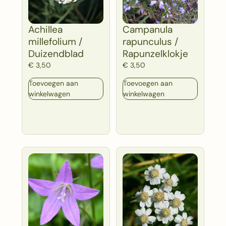
Achillea
Campanula
millefolium /
rapunculus /
Duizendblad
Rapunzelklokje
€
3,50
€
3,50
Toevoegen aan
Toevoegen aan
winkelwagen
winkelwagen