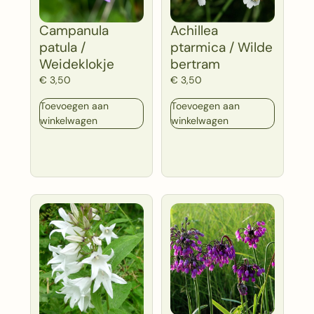
Campanula
Achillea
patula /
ptarmica / Wilde
Weideklokje
bertram
€
3,50
€
3,50
Toevoegen aan
Toevoegen aan
winkelwagen
winkelwagen