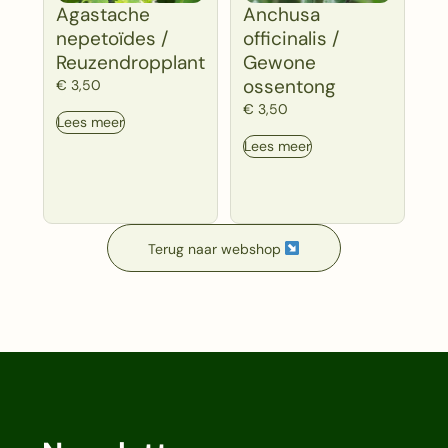
Agastache
Anchusa
nepetoïdes /
officinalis /
Reuzendropplant
Gewone
ossentong
€
3,50
€
3,50
Lees meer
Lees meer
Terug naar webshop