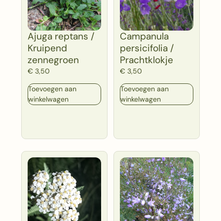
Ajuga reptans /
Campanula
Kruipend
persicifolia /
zennegroen
Prachtklokje
€
3,50
€
3,50
Toevoegen aan
Toevoegen aan
winkelwagen
winkelwagen