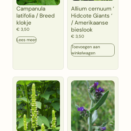
Campanula
Allium cernuum ‘
latifolia / Breed
Hidcote Giants ‘
klokje
/ Amerikaanse
bieslook
€
3,50
€
3,50
Lees meer
Toevoegen aan
winkelwagen