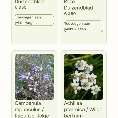
Duizendblad
Roze
Duizendblad
€
3,50
€
3,50
Toevoegen aan
winkelwagen
Toevoegen aan
winkelwagen
Campanula
Achillea
rapunculus /
ptarmica / Wilde
Rapunzelklokje
bertram