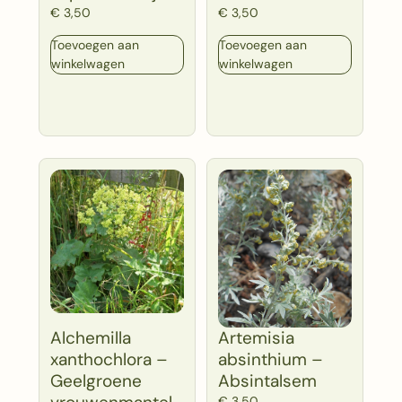
€
3,50
€
3,50
Toevoegen aan
Toevoegen aan
winkelwagen
winkelwagen
Alchemilla
Artemisia
xanthochlora –
absinthium –
Geelgroene
Absintalsem
€
3,50