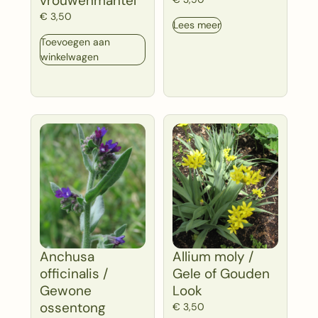
vrouwenmantel
€
3,50
Lees meer
Toevoegen aan
winkelwagen
Anchusa
Allium moly /
officinalis /
Gele of Gouden
Gewone
Look
ossentong
€
3,50