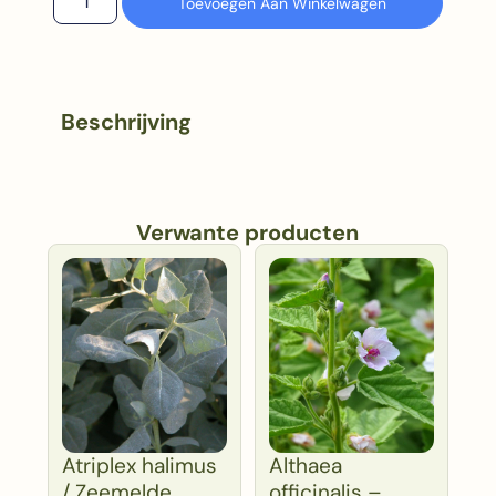
Toevoegen Aan Winkelwagen
Beschrijving
Verwante producten
Atriplex halimus
Althaea
/ Zeemelde
officinalis –