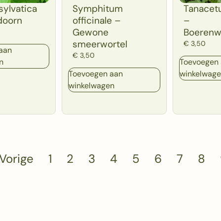
sylvatica
Symphitum
Tanacet
doorn
officinale –
–
Gewone
Boerenw
smeerwortel
€
3,50
aan
€
3,50
n
Toevoegen
Toevoegen aan
winkelwag
winkelwagen
Vorige
1
2
3
4
5
6
7
8