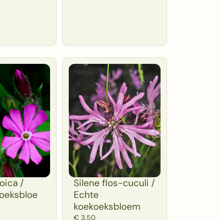
oica /
Silene flos-cuculi /
oeksbloe
Echte
koekoeksbloem
€
3,50