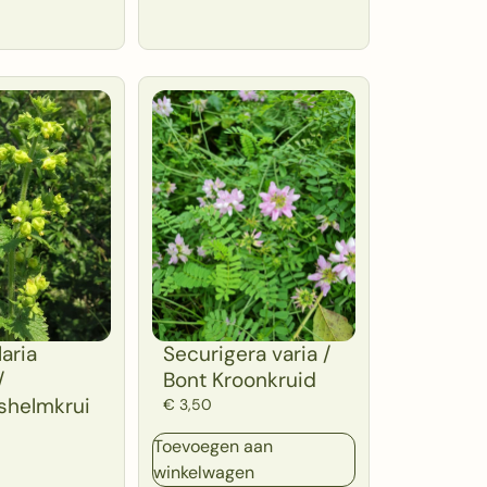
aria
Securigera varia /
/
Bont Kroonkruid
shelmkrui
€
3,50
Toevoegen aan
winkelwagen