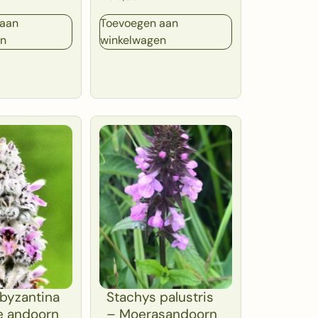
 aan
Toevoegen aan
en
winkelwagen
byzantina
Stachys palustris
e andoorn
– Moerasandoorn