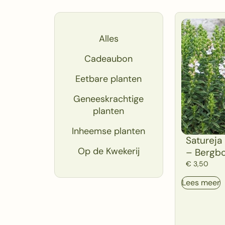
Alles
Cadeaubon
Eetbare planten
Geneeskrachtige
planten
Inheemse planten
Satureja
Op de Kwekerij
– Bergb
€
3,50
Lees meer