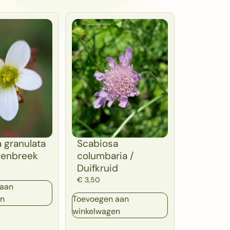
a granulata
Scabiosa
eenbreek
columbaria /
Duifkruid
€
3,50
 aan
en
Toevoegen aan
winkelwagen