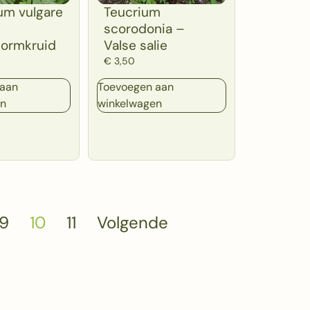
um vulgare
Teucrium
scorodonia –
ormkruid
Valse salie
€
3,50
 aan
Toevoegen aan
en
winkelwagen
9
10
11
Volgende