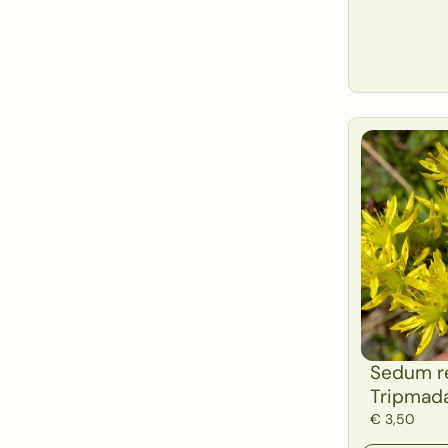
Sedum r
Tripmad
€
3,50