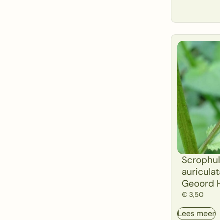
Scrophul
auriculat
Geoord 
€
3,50
Lees meer