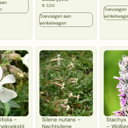
aan
€
3,50
n
Toevoegen
Toevoegen aan
winkelwag
winkelwagen
ifolia –
Silene nutans –
Stachys 
oekoeksbl
Nachtsilene
– Wollig