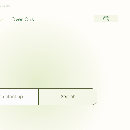
praak
p
Over Ons
Search