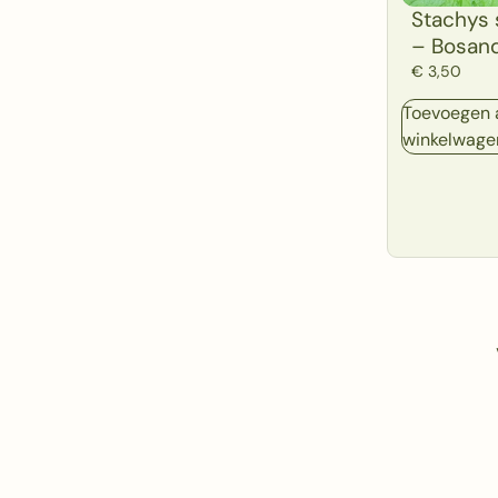
Stachys 
– Bosan
€
3,50
Toevoegen 
winkelwage