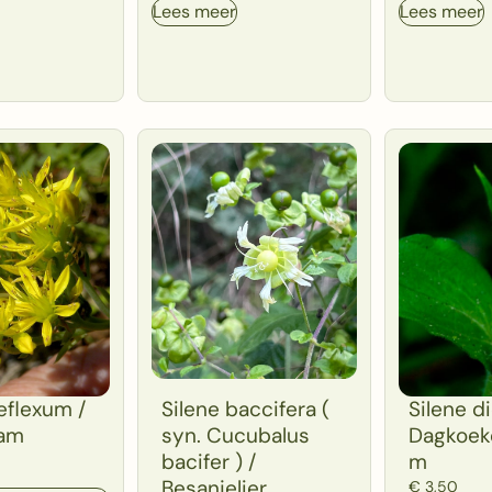
Lees meer
Lees meer
eflexum /
Silene baccifera (
Silene di
am
syn. Cucubalus
Dagkoek
bacifer ) /
m
Besanjelier
€
3,50