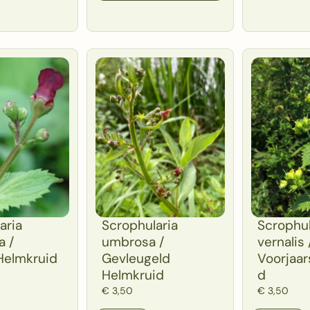
aria
Scrophularia
Scrophul
a /
umbrosa /
vernalis 
Helmkruid
Gevleugeld
Voorjaar
Helmkruid
d
€
3,50
€
3,50