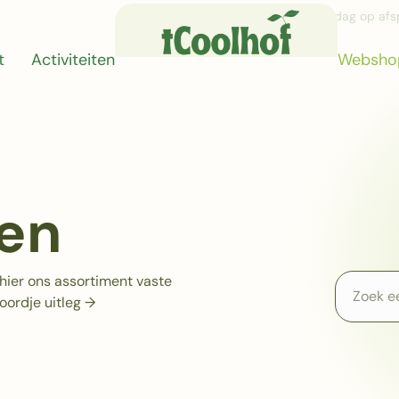
Van maandag tot vrijdag op afs
t
Activiteiten
Websho
en
 hier ons assortiment vaste
ordje uitleg →