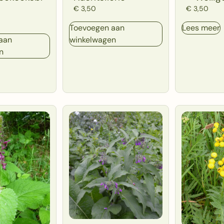
€
3,50
€
3,50
Toevoegen aan
Lees meer
aan
winkelwagen
n