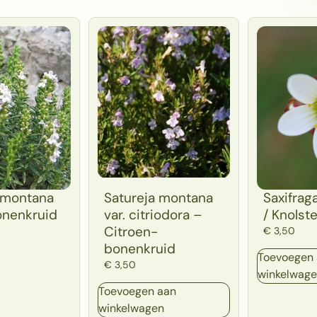
 montana
Satureja montana
Saxifrag
onenkruid
var. citriodora –
/ Knolst
Citroen-
€
3,50
bonenkruid
Toevoegen
€
3,50
winkelwag
Toevoegen aan
winkelwagen