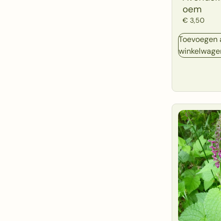
oem
€
3,50
Toevoegen 
winkelwage