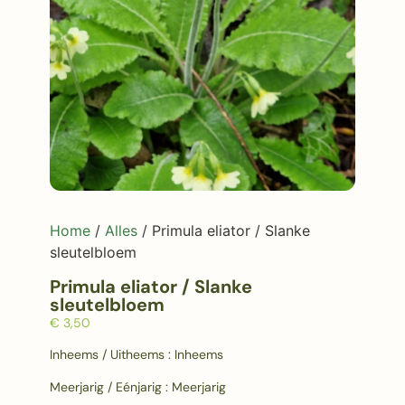
Home
/
Alles
/ Primula eliator / Slanke
sleutelbloem
Primula eliator / Slanke
sleutelbloem
€
3,50
Inheems / Uitheems : Inheems
Meerjarig / Eénjarig : Meerjarig