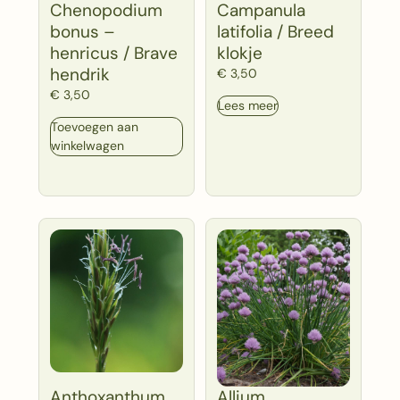
Chenopodium
Campanula
bonus –
latifolia / Breed
henricus / Brave
klokje
hendrik
€
3,50
€
3,50
Lees meer
Toevoegen aan
winkelwagen
Anthoxanthum
Allium