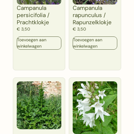
Campanula
Campanula
persicifolia /
rapunculus /
Prachtklokje
Rapunzelklokje
€
3,50
€
3,50
Toevoegen aan
Toevoegen aan
winkelwagen
winkelwagen