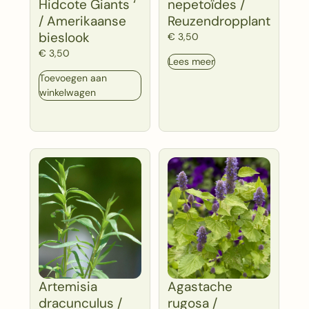
Hidcote Giants ‘
nepetoïdes /
/ Amerikaanse
Reuzendropplant
bieslook
€
3,50
€
3,50
Lees meer
Toevoegen aan
winkelwagen
Artemisia
Agastache
dracunculus /
rugosa /