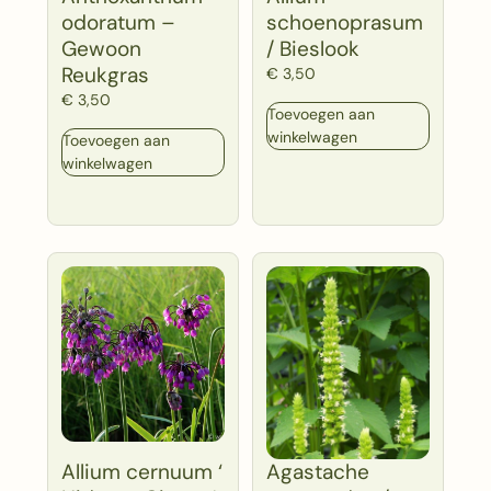
odoratum –
schoenoprasum
Gewoon
/ Bieslook
Reukgras
€
3,50
€
3,50
Toevoegen aan
winkelwagen
Toevoegen aan
winkelwagen
Allium cernuum ‘
Agastache