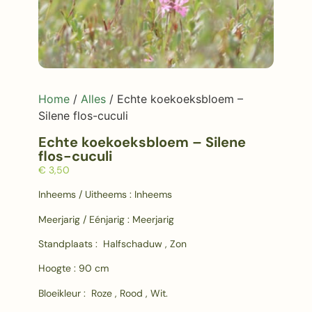
Home
/
Alles
/ Echte koekoeksbloem –
Silene flos-cuculi
Echte koekoeksbloem – Silene
flos-cuculi
€
3,50
Inheems / Uitheems : Inheems
Meerjarig / Eénjarig : Meerjarig
Standplaats : Halfschaduw , Zon
Hoogte : 90 cm
Bloeikleur : Roze , Rood , Wit.