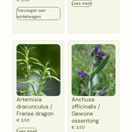
Lees meer
Toevoegen aan
winkelwagen
Artemisia
Anchusa
dracunculus /
officinalis /
Franse dragon
Gewone
ossentong
€
3,50
€
3,50
Lees meer