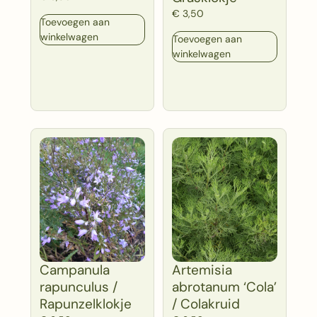
€
3,50
Toevoegen aan
winkelwagen
Toevoegen aan
winkelwagen
Campanula
Artemisia
rapunculus /
abrotanum ‘Cola’
Rapunzelklokje
/ Colakruid