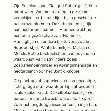
Zijn Engelse naam ‘Ragged Robin’ geeft hem
mooi weer. Van mei tot diep in de zomer
verschijnen er talloze fijne bijna gescheurde
paarsroze bloemen. Deze bloemen zij rijk
aan nectar en stuifmeel. Hiermee trekt hij
een bont gezelschap aan: Hommels,
Honingbijen en andere bestuivers voeren
Roodborstjes, Winterkoninkjes, Mussen en
Merels. Echte koekoeksbloem is bovendien
waardplant van dagvlinders zoals
Bosparelmoervlinder en Koninginnenpage en
nectarplant voor het Bont dikkopje.
De plant bevat saponinen, een zeepachtige,
licht giftige stof, waardoor hij niet bedoeld
is als keukenkruid. De kelkblaadjes zijn wel
eetbaar, maar je kweekt deze soort vooral
voor het langdurige insectenfestijn in je tuin.
Met zijn slanke stengels en vrolijke bloemen