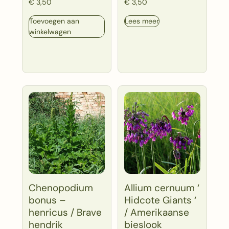
€
3,50
€
3,50
Toevoegen aan
Lees meer
winkelwagen
Chenopodium
Allium cernuum ‘
bonus –
Hidcote Giants ‘
henricus / Brave
/ Amerikaanse
hendrik
bieslook