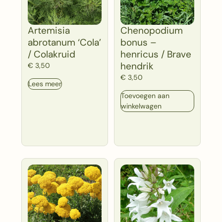
Artemisia
Chenopodium
abrotanum ‘Cola’
bonus –
/ Colakruid
henricus / Brave
hendrik
€
3,50
€
3,50
Lees meer
Toevoegen aan
winkelwagen