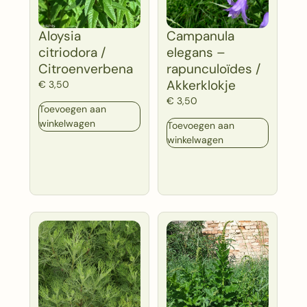
Aloysia
Campanula
citriodora /
elegans –
Citroenverbena
rapunculoïdes /
Akkerklokje
€
3,50
€
3,50
Toevoegen aan
winkelwagen
Toevoegen aan
winkelwagen