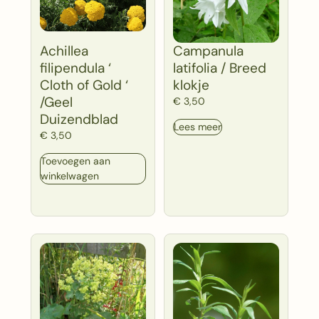
Achillea
Campanula
filipendula ‘
latifolia / Breed
Cloth of Gold ‘
klokje
/Geel
€
3,50
Duizendblad
Lees meer
€
3,50
Toevoegen aan
winkelwagen