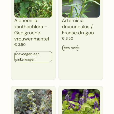
Alchemilla
Artemisia
xanthochlora –
dracunculus /
Geelgroene
Franse dragon
vrouwenmantel
€
3,50
€
3,50
Lees meer
Toevoegen aan
winkelwagen