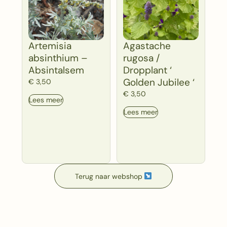
Artemisia
Agastache
absinthium –
rugosa /
Absintalsem
Dropplant ‘
Golden Jubilee ‘
€
3,50
€
3,50
Lees meer
Lees meer
Terug naar webshop