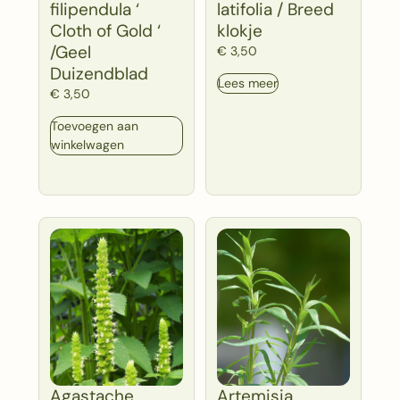
filipendula ‘
latifolia / Breed
Cloth of Gold ‘
klokje
/Geel
€
3,50
Duizendblad
Lees meer
€
3,50
Toevoegen aan
winkelwagen
Agastache
Artemisia