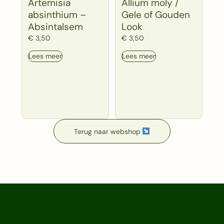
Artemisia
Allium moly /
absinthium –
Gele of Gouden
Absintalsem
Look
€
3,50
€
3,50
Lees meer
Lees meer
Terug naar webshop