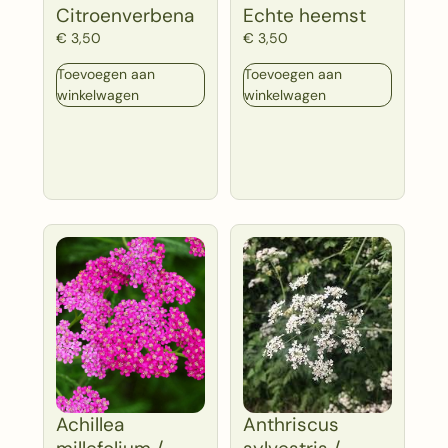
Citroenverbena
Echte heemst
€
3,50
€
3,50
Toevoegen aan
Toevoegen aan
winkelwagen
winkelwagen
Achillea
Anthriscus