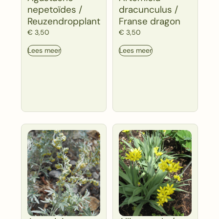
nepetoïdes /
dracunculus /
Reuzendropplant
Franse dragon
€
3,50
€
3,50
Lees meer
Lees meer