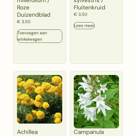
millefolium /
sylvestris /
Roze
Fluitenkruid
Duizendblad
€
3,50
€
3,50
Lees meer
Toevoegen aan
winkelwagen
Achillea
Campanula