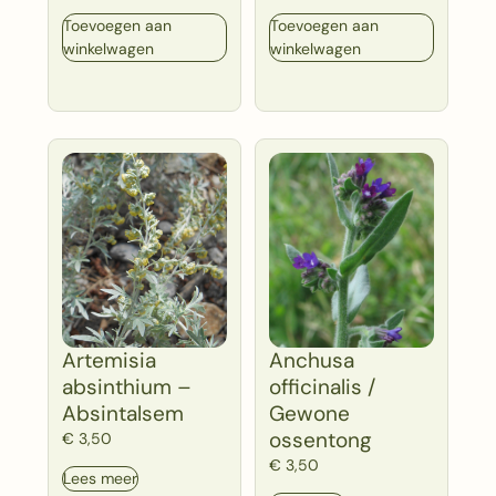
Toevoegen aan
Toevoegen aan
winkelwagen
winkelwagen
Artemisia
Anchusa
absinthium –
officinalis /
Absintalsem
Gewone
ossentong
€
3,50
€
3,50
Lees meer