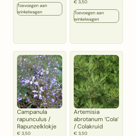
€
3,50
Toevoegen aan
winkelwagen
Toevoegen aan
winkelwagen
Campanula
Artemisia
rapunculus /
abrotanum ‘Cola’
Rapunzelklokje
/ Colakruid
€
3,50
€
3,50