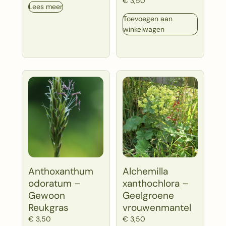
€
3,50
Lees meer
Toevoegen aan
winkelwagen
Anthoxanthum
Alchemilla
odoratum –
xanthochlora –
Gewoon
Geelgroene
Reukgras
vrouwenmantel
€
3,50
€
3,50