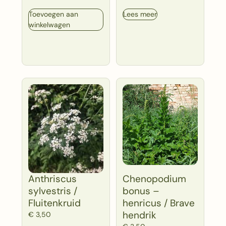
Toevoegen aan
Lees meer
winkelwagen
Anthriscus
Chenopodium
sylvestris /
bonus –
Fluitenkruid
henricus / Brave
hendrik
€
3,50