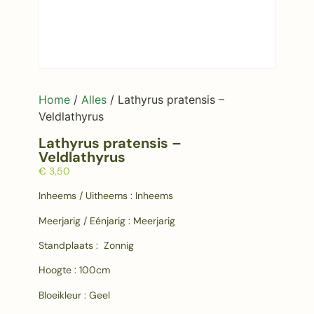
Home
/
Alles
/ Lathyrus pratensis –
Veldlathyrus
Lathyrus pratensis –
Veldlathyrus
€
3,50
Inheems / Uitheems : Inheems
Meerjarig / Eénjarig : Meerjarig
Standplaats : Zonnig
Hoogte : 100cm
Bloeikleur : Geel