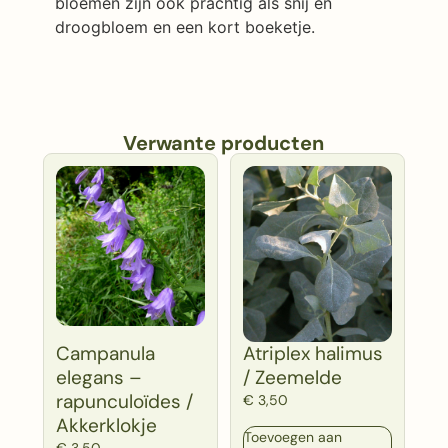
bloemen zijn ook prachtig als snij en
droogbloem en een kort boeketje.
Verwante producten
Campanula
Atriplex halimus
elegans –
/ Zeemelde
rapunculoïdes /
€
3,50
Akkerklokje
Toevoegen aan