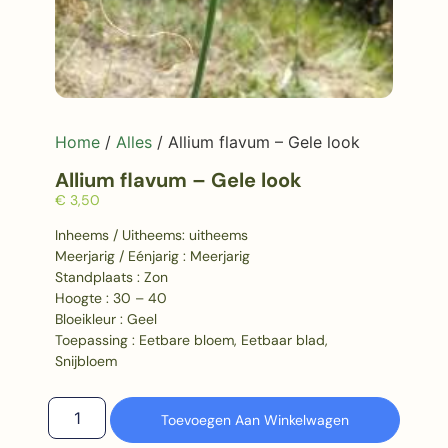
Home
/
Alles
/ Allium flavum – Gele look
Allium flavum – Gele look
€
3,50
Inheems / Uitheems: uitheems
Meerjarig / Eénjarig : Meerjarig
Standplaats : Zon
Hoogte : 30 – 40
Bloeikleur : Geel
Toepassing : Eetbare bloem, Eetbaar blad,
Snijbloem
Toevoegen Aan Winkelwagen