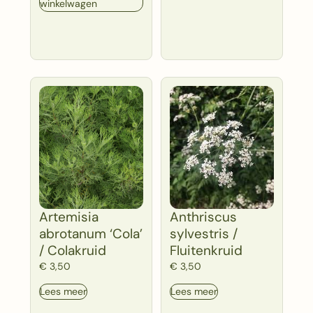
winkelwagen
Artemisia
Anthriscus
abrotanum ‘Cola’
sylvestris /
/ Colakruid
Fluitenkruid
€
3,50
€
3,50
Lees meer
Lees meer