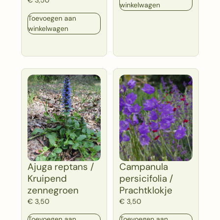
€
3,50
winkelwagen
Toevoegen aan
winkelwagen
Ajuga reptans /
Campanula
Kruipend
persicifolia /
zennegroen
Prachtklokje
€
3,50
€
3,50
Toevoegen aan
Toevoegen aan